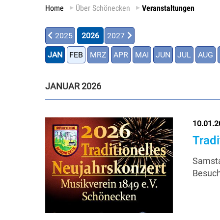
Home
Über Schönecken
Veranstaltungen
2025
2026
2027
JAN
FEB
MRZ
APR
MAI
JUN
JUL
AUG
JANUAR 2026
10.01.2
Trad
Samsta
Besuch