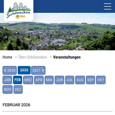
Home
Über Schönecken
Veranstaltungen
2026
2025
2027
JAN
FEB
MRZ
APR
MAI
JUN
JUL
AUG
SEP
OKT
NOV
DEZ
FEBRUAR 2026